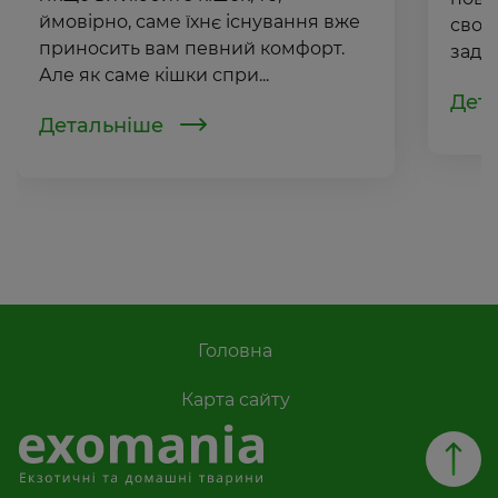
ймовірно, саме їхнє існування вже
свою
приносить вам певний комфорт.
задов
Але як саме кішки спри...
Дет
Детальніше
Сторінка 1 із 12
Головна
Карта сайту