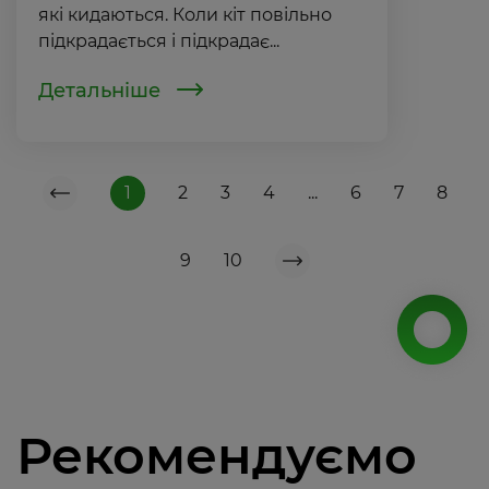
які кидаються. Коли кіт повільно
підкрадається і підкрадає...
Детальніше
1
2
3
4
...
6
7
8
9
10
Рекомендуємо