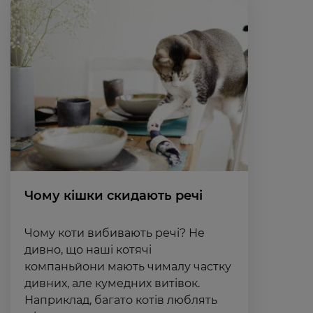
Чому кішки скидають речі
Чому коти вибивають речі? Не
дивно, що наші котячі
компаньйони мають чималу частку
дивних, але кумедних витівок.
Наприклад, багато котів люблять