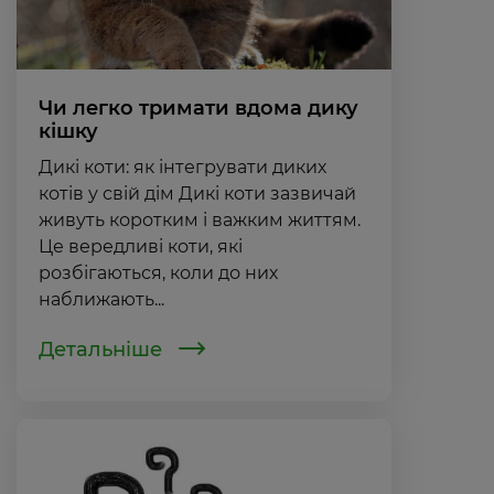
Чи легко тримати вдома дику
кішку
Дикі коти: як інтегрувати диких
котів у свій дім Дикі коти зазвичай
живуть коротким і важким життям.
Це вередливі коти, які
розбігаються, коли до них
наближають...
Детальніше