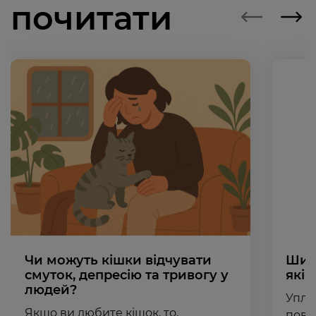
почитати
Чи можуть кішки відчувати
Шишк
смуток, депресію та тривогу у
які 
людей?
Упло
Якщо ви любите кішок, то,
пови