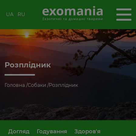
UA
RU
Розплідник
Головна
/
Собаки
/
Розплідник
Догляд
Годування
Здоров'я