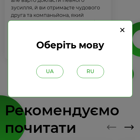
але варто докласти певного
зусилля, й ви отримаєте чудового
друга та компаньйона, який
радуватиме вас щодня. При виборі
×
породист...
Оберіть мову
Детальніше
UA
RU
Рекомендуємо
почитати