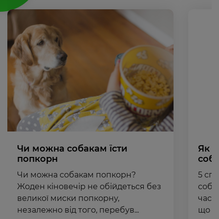
Чи можна собакам їсти
Як з
попкорн
соб
Чи можна собакам попкорн?
5 сп
Жоден кіновечір не обійдеться без
соба
великої миски попкорну,
час,
незалежно від того, перебув...
що ва