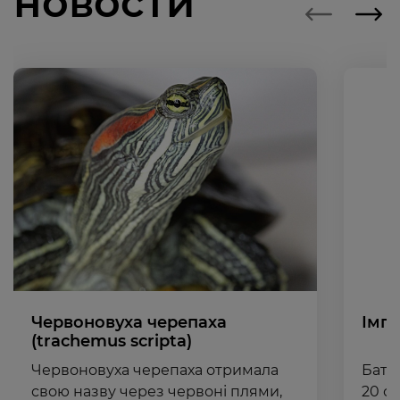
новости
Червоновуха черепаха
Імп
(trachemus scripta)
Червоновуха черепаха отримала
Бать
свою назву через червоні плями,
20 с