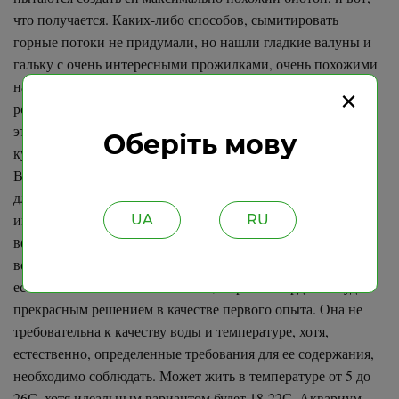
что получается. Каких-либо способов, сымитировать
горные потоки не придумали, но нашли гладкие валуны и
гальку с очень интересными прожилками, очень похожими
на природные. В качестве субстрата были использован
×
речной песок, мелкий гравий и галька вокруг скалы. Все
эти составляющие можно поискать на берегах рек или же
Оберіть мову
купить.
В итоге мы получаем прекрасно оформленный аквариум
для рыбки кардинала за малые деньги. Чтобы максимально
имитировать потоки, выбирались мощные фильтры для
UA
RU
воды, к тому же устанавливались они чуть выше уровня
воды, чтобы максимально приблизить условия к
естественным. Если вы новичок, то рыбка кардинал будет
прекрасным решением в качестве первого опыта. Она не
требовательна к качеству воды и температуре, хотя,
естественно, определенные требования для ее содержания,
необходимо соблюдать. Может жить в температуре от 5 до
26С, хотя идеальным вариантом будет 18-22С. Аквариум