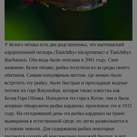
У белого облака есть два родственника, это вьетнамский
кардинальный пескарь (Tanichthys micagemmae) и Tanichthys
thacbaensis. Оба вида были описаны в 2001 году. Свое
название, Белое облако, рыбка получила из-за среды своего
обитания. Самым популярным местом, где можно было
встретить эту рыбку, были быстрые и прохладные водные
потоки на горе Baiyunshan, которая также известна как
Белая Гора Облака. Находится эта гора в Китае, там и была
впервые обнаружена рыбка кардинал, произошло это в 1932
году. На сегодняшний день эта рыбка кардинал на грани
вымирания в естественной среде, но легко размножается в
условиях неволи. Для содержания рыбки некоторые
пытаются создать ей максимально похожий биотоп, и вот,