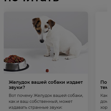
Желудок вашей собаки издает
Пон
звуки?
тем
Вот почему Желудок вашей собаки,
Как 
как и ваш собственный, может
дома
издавать странные звуки:
хоро