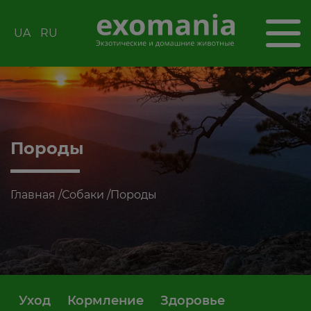
UA
RU
Породы
Главная
/
Собаки
/
Породы
Уход
Кормление
Здоровье