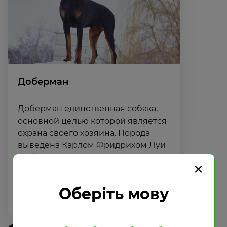
Доберман
Доберман единственная собака,
основной целью которой является
охрана своего хозяина. Порода
выведена Карлом Фридрихом Луи
Доберманом, немцем по
×
происхождению. Дал...
Оберіть мову
Подробнее