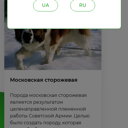
UA
RU
Московская сторожевая
Порода московская сторожевая
является результатом
целенаправленной племенной
работы Советской Армии. Целью
было создать породу, которая