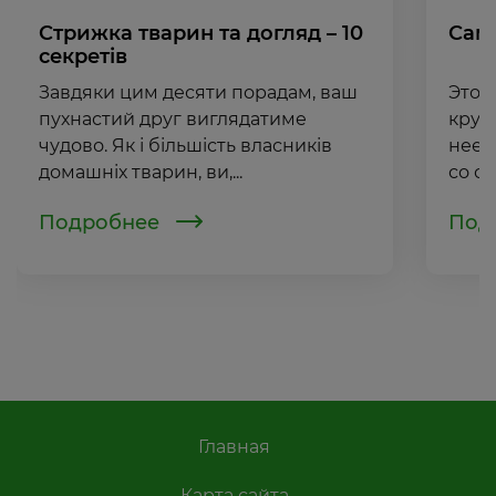
Стрижка тварин та догляд – 10
Сам
секретів
Завдяки цим десяти порадам, ваш
Этот
пухнастий друг виглядатиме
круж
чудово. Як і більшість власників
нее 
домашніх тварин, ви,...
со ск
Подробнее
Под
Главная
Карта сайта