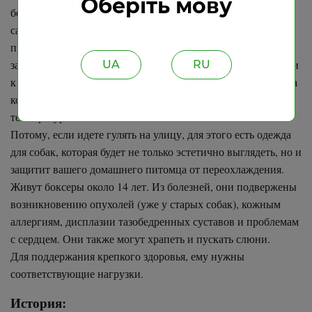
Оберіть мову
безграничной энергичностью. Если он будет предоставлен
сам себе, то всю свою скорость, энергию и навыки
прыжков, будет пробовать по желанию везде, где ему
захочется. Боксеры чувствительны к высокой температуре и
UA
RU
к холоду. Короткая морда затрудняет процесс охлаждения, а
короткая шерсть не пригодна для слишком низких
температур.
Потому, если идете гулять на улицу, для этого есть одежда
для собак, которая будет не только эстетично выглядеть, но и
защитит вашего домашнего питомца от переохлаждения.
Живут боксеры около 14 лет. Из болезней, они подвержены
возникновению опухолей (уже у старых собак), кожным
аллергиям, дисплазии тазобедренных суставов и проблемам
с сердцем. Они также могут храпеть и пускать слюни.
Для поддержания крепкого здоровья, ему нужны
соответствующие нагрузки.
История: