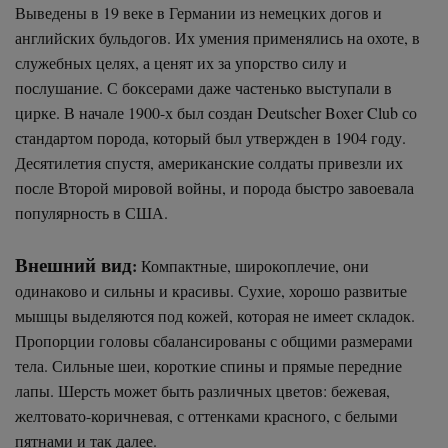
Выведены в 19 веке в Германии из немецких догов и
английских бульдогов. Их умения применялись на охоте, в
служебных целях, а ценят их за упорство силу и
послушание. С боксерами даже частенько выступали в
цирке. В начале 1900-х был создан Deutscher Boxer Club со
стандартом порода, который был утвержден в 1904 году.
Десятилетия спустя, американские солдаты привезли их
после Второй мировой войны, и порода быстро завоевала
популярность в США.
Внешний вид
:
Компактные, широкоплечие, они
одинаково и сильны и красивы. Сухие, хорошо развитые
мышцы выделяются под кожей, которая не имеет складок.
Пропорции головы сбалансированы с общими размерами
тела. Сильные шеи, короткие спины и прямые передние
лапы. Шерсть может быть различных цветов: бежевая,
желтовато-коричневая, с оттенками красного, с белыми
пятнами и так далее.