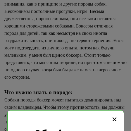
внимания, как в принципе и другие породы собак.
Необходимы постоянные прогулки, игры. Весьма
дружественны, порою слишком, они все-таки остаются
хорошими сторожевыми собаками. Боксеры отличная
порода для детей, так как несмотря на свою иногда
раздражительность, они никогда не теряют терпения. Это я
могу подтвердить из личного опыта, потом как будучи
маленьким, у меня был щенок боксера. Стоит только
представить, что мы с ним творили, но при этом я не помню
ни одного случая, когда был бы даже намек на агрессию с
его стороны.
Что нужно знать о породе:
Собаки породы боксер может пытаться доминировать над
своим владельцем. Чтобы этому противостоять, вы должны
уметь показать кто хозяин, но при этом быть ласковым с
×
псом. Если у вас щенок, позаботьтесь о том, чтобы пройти
соответствующее обучение для управления его