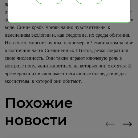
даже падаль и синих крабов меньших размеров. Они также
отличные пловцы, потому как их задние конечности имеют
форму весла, что позволяет им прекрасно чувствовать себя в
воде. Синие крабы чрезвычайно чувствительны к
изменениям экологии и, как следствие, их среды обитания.
Из-за чего, многие группы, например, в Чесапикском заливе
в восточной части Соединенных Штатов, резко сократили
свою численность. Они также играют ключевую роль в
контроле популяции животных, на которых они охотятся. И
чрезмерный их вылов имеет негативные последствия для
экосистемы, в которой они обитают.
Похожие
новости