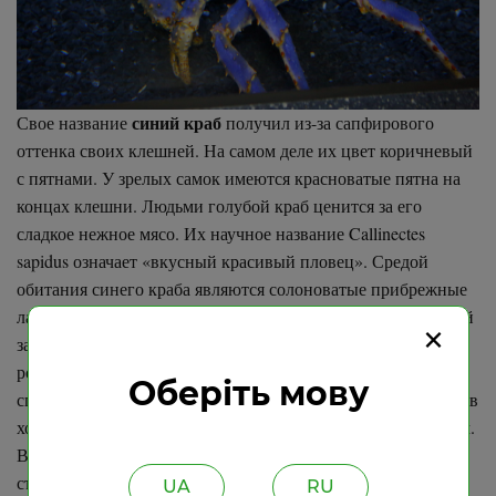
синий краб
Свое название
получил из-за сапфирового
оттенка своих клешней. На самом деле их цвет коричневый
с пятнами. У зрелых самок имеются красноватые пятна на
концах клешни. Людьми голубой краб ценится за его
сладкое нежное мясо. Их научное название Callinectes
sapidus означает «вкусный красивый пловец». Средой
обитания синего краба являются солоноватые прибрежные
лагуны и лиманы в Новой Шотландии через Мексиканский
×
залив и на юг до Уругвая. Являются близкими
родственниками креветок и омаров. Они имеют не самый
Оберіть мову
спокойный характер и очень быстро пускают свои клешни в
ход. Большие самцы могут достигать ширины тела до 23 см.
В рацион питания входит практически все, что можно
съесть. Это могут быть мидии, улитки, рыбы, растения,
UA
RU