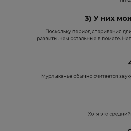
объя
3) У них мо
Поскольку период спаривания длит
развиты, чем остальные в помете. Не
Мурлыканье обычно считается звуко
Хотя это средний