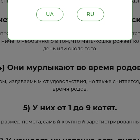
снить пометы котят, которые выглядят очень по-раз
UA
RU
жет быть котята с разницей в нес
ся несколько дней, вы также можете получить котят
т ничего необычного в том, что мать-кошка рожает ко
день или около того.
4) Они мурлыкают во время родов
м, издаваемым от удовольствия, но также считается,
время родов.
5) У них от 1 до 9 котят.
 размер помета, самый крупный зарегистрированный 