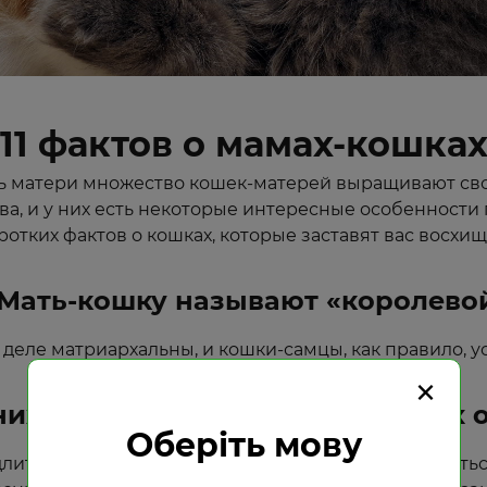
11 фактов о мамах-кошка
День матери множество кошек-матерей выращивают сво
а, и у них есть некоторые интересные особенности 
оротких фактов о кошках, которые заставят вас вос
 Мать-кошку называют «королево
деле матриархальны, и кошки-самцы, как правило, у
×
 них могут быть котята от разных 
Оберіть мову
иться неделю, и за это время она может спаривать