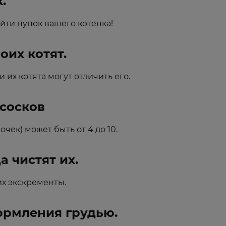
.
йти пупок вашего котенка!
оих котят.
 их котята могут отличить его.
 сосков
очек) может быть от 4 до 10.
а чистят их.
 их экскременты.
кормления грудью.