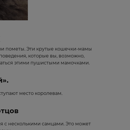
х
и пометы. Эти крутые кошечки-мамы ​​
поведения, которые вы, возможно,
хищаться этими пушистыми мамочками.
й».
ступают место королевам.
отцов
ся с несколькими самцами. Это может