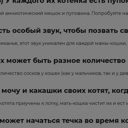
6) У каждого их котенка есть пупок
вой амниотический мешок и пуповина. Попробуйте на
есть особый звук, чтобы позвать св
иканье, этот звук уникален для каждой мамы-кошки, и
их может быть разное количество
личество сосков у кошек (как у мальчиков, так и у дев
 мочу и какашки своих котят, когд
котята приучены к лотку, мать-кошка чистит их и ест
е может начаться течка во время 