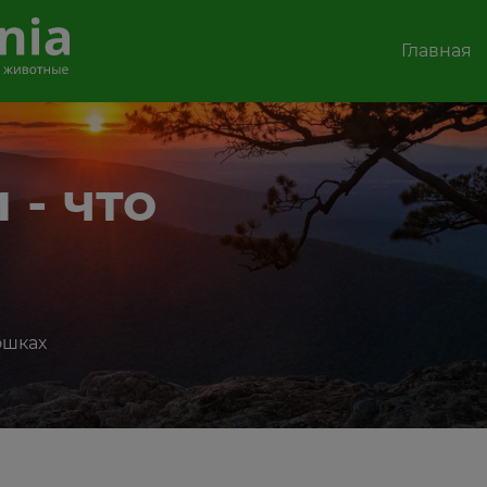
Главная
- что
ошках