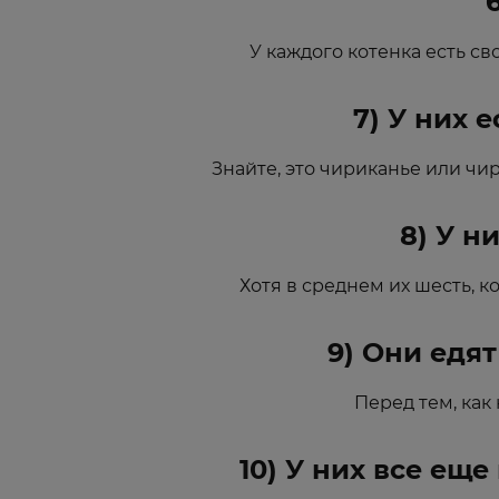
У каждого котенка есть с
7) У них 
Знайте, это чириканье или чир
8) У н
Хотя в среднем их шесть, ко
9) Они едят
Перед тем, как 
10) У них все ещ