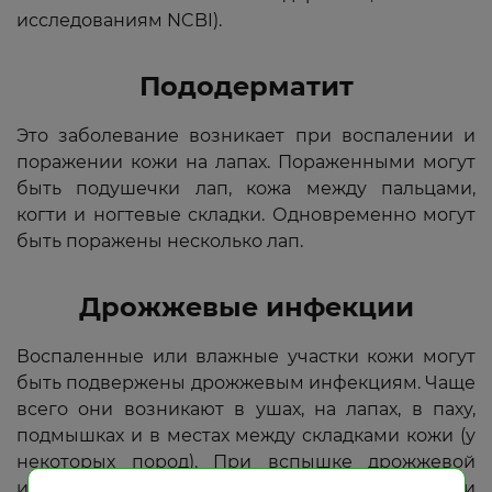
исследованиям NCBI).
Пододерматит
Это заболевание возникает при воспалении и
поражении кожи на лапах. Пораженными могут
быть подушечки лап, кожа между пальцами,
когти и ногтевые складки. Одновременно могут
быть поражены несколько лап.
Дрожжевые инфекции
Воспаленные или влажные участки кожи могут
быть подвержены дрожжевым инфекциям. Чаще
всего они возникают в ушах, на лапах, в паху,
подмышках и в местах между складками кожи (у
некоторых пород). При вспышке дрожжевой
инфекции лапы собаки могут краснеть и