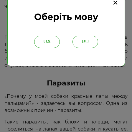
×
чесаться.
Оберіть мову
Бактериальные инфекции
При воспалении кожи бактерии, проникающие в
UA
RU
трещины лап собаки, могут привести к
бактериальным инфекциям. Часто
инфицированная подушечка лапы краснеет и
опухает, а также может иметь неприятный запах.
Паразиты
«Почему у моей собаки красные лапы между
пальцами?» - задаетесь вы вопросом. Одна из
возможных причин - паразиты.
Такие паразиты, как блохи и клещи, могут
поселиться на лапах вашей собаки и кусать ее.