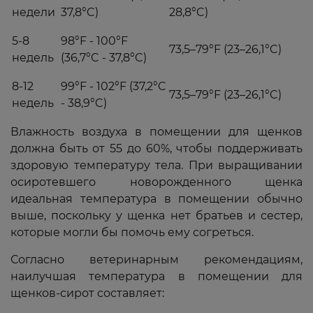
недели
37,8°C)
28,8°C)
5-8
98°F - 100°F
73,5–79°F (23–26,1°C)
недель
(36,7°C - 37,8°C)
8-12
99°F - 102°F (37,2°C
73,5–79°F (23–26,1°C)
недель
- 38,9°C)
Влажность воздуха в помещении для щенков
должна быть от 55 до 60%, чтобы поддерживать
здоровую температуру тела. При выращивании
осиротевшего новорожденного щенка
идеальная температура в помещении обычно
выше, поскольку у щенка нет братьев и сестер,
которые могли бы помочь ему согреться.
Согласно ветеринарным рекомендациям,
наилучшая температура в помещении для
щенков-сирот составляет: