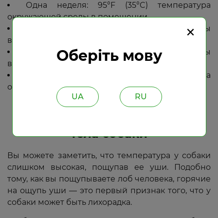
Одна неделя: 95°F (35°C) температура
окружающей среды в помещении
×
Две недели: температура окружающей среды
в помещении 87,8°F (31°C)
Оберіть мову
Три недели: температура окружающей среды
в помещении 82,4°F (28°C)
Четыре недели: 72,8°F (26°C) температура
окружающей среды в помещении
UA
RU
Как измерить температуру
тела собаки
Вы можете заметить, что температура у собаки
слишком высокая, пощупав ее уши. Подобно
тому, как вы пощупываете лоб человека, горячие
на ощупь уши — это первый признак того, что у
собаки может быть лихорадка.