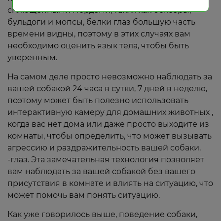
сплющенными мордами, таких как боксеры,
бульдоги и мопсы, белки глаз большую часть
времени видны, поэтому в этих случаях вам
необходимо оценить язык тела, чтобы быть
уверенным.
На самом деле просто невозможно наблюдать за
вашей собакой 24 часа в сутки, 7 дней в неделю,
поэтому может быть полезно использовать
интерактивную камеру для домашних животных ,
когда вас нет дома или даже просто выходите из
комнаты, чтобы определить, что может вызывать
агрессию и раздражительность вашей собаки.
-глаз. Эта замечательная технология позволяет
вам наблюдать за вашей собакой без вашего
присутствия в комнате и влиять на ситуацию, что
может помочь вам понять ситуацию.
Как уже говорилось выше, поведение собаки,