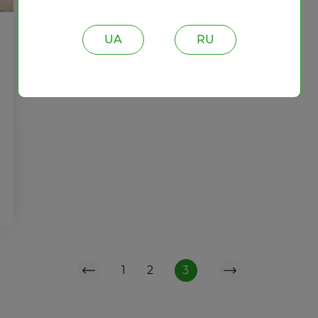
UA
RU
1
2
3