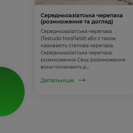
Середньоазіатська черепаха
(розмноження та догляд)
Середньоазіатська черепаха
(Testudo horsfieldi) або її також
називають степова черепаха.
Середньоазіатська черепаха:
розмноження Своє розмноження
вони починають р...
Детальніше