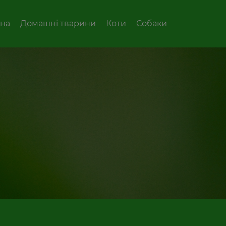
вна
Домашні тварини
Коти
Собаки