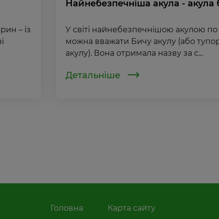
Найнебезпечніша акула - акула 
рин – із
У світі найнебезпечнішою акулою по
і
можна вважати Бичу акулу (або тупо
акулу). Вона отримала назву за с...
Детальніше
Головна
Карта сайту