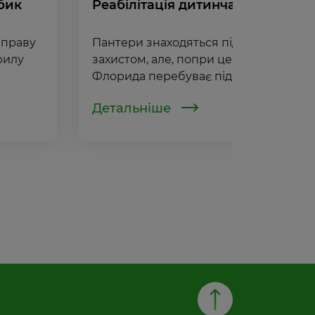
бик
Реабілітація дитинчати пантери
 праву
Пантери знаходяться під державним
рилу
захистом, але, попри це, їх популяція 
Флорида перебуває під загрозою. ...
Детальніше
Сторінка 3 із 3