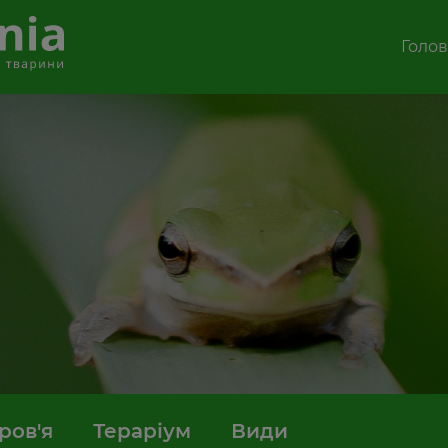
Голо
ров'я
Тераріум
Види