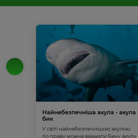
Найнебезпечніша акула - акула
бик
У світі найнебезпечнішою акулою
по праву можна вважати Бичу акулу