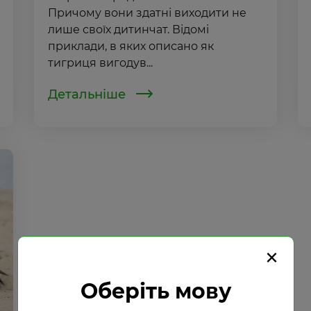
Причому вони здатні виходити не
лише своїх дитинчат. Відомі
приклади, в яких описано як
тигриця вигодув...
Детальніше
×
Оберіть мову