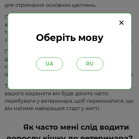
для отримання основних щеплень.
Перша партія щеплень робиться між шістьома і
×
вісьмома тижнями, а друга — приблизно через
три чи чотири тижні після цього. Три місяці і
Оберіть мову
знову в шість місяців вводять додаткові вакцини.
Після шестимісячного віку ваша кішка стає
достатньо дорослою, щоб її можна було
UA
RU
стерилізувати або стерилізувати, і приблизно в
цей же час ви можете чипувати свого вихованця.
Таким чином, протягом першого року життя
вашого кошеняти він буде досить часто
перебувати у ветеринара, щоб переконатися, що
він матиме найкращий старт у житті.
Як часто мені слід водити
дорослу кішку до ветеринара
?