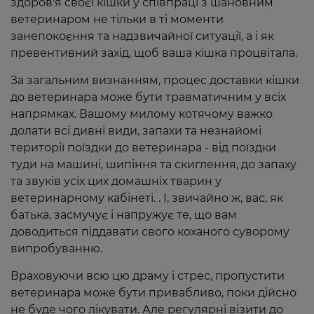
здоров'я своєї кішки у співпраці з шановним
ветеринаром не тільки в ті моменти
занепокоєння та надзвичайної ситуації, а і як
превентивний захід, щоб ваша кішка процвітала.
За загальним визнанням, процес доставки кішки
до ветеринара може бути травматичним у всіх
напрямках. Вашому милому котячому важко
долати всі дивні види, запахи та незнайомі
території поїздки до ветеринара - від поїздки
туди на машині, шипіння та скиглення, до запаху
та звуків усіх цих домашніх тварин у
ветеринарному кабінеті. . І, звичайно ж, вас, як
батька, засмучує і напружує те, що вам
доводиться піддавати свого коханого суворому
випробуванню.
Враховуючи всю цю драму і стрес, пропустити
ветеринара може бути привабливо, поки дійсно
не буде чого лікувати. Але регулярні візити до