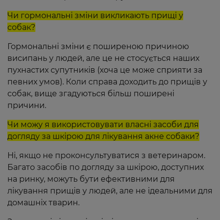
Чи гормональні зміни викликають прищі у
собак?
Гормональні зміни є поширеною причиною
висипань у людей, але це не стосується наших
пухнастих супутників (хоча це може сприяти за
певних умов). Коли справа доходить до прищів у
собак, вище згадуються більш поширені
причини.
Чи можу я використовувати власні засоби для
догляду за шкірою для лікування акне собаки?
Ні, якщо не проконсультуватися з ветеринаром.
Багато засобів по догляду за шкірою, доступних
на ринку, можуть бути ефективними для
лікування прищів у людей, але не ідеальними для
домашніх тварин.