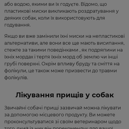
або водою, якими ви їх годуєте. Відомо, що
пластикові миски викликають роздратування у
деяких собак, коли їх використовують для
годування.
Якщо ви вже замінили їхні миски на непластикові
альтернативи, але вони все ще мають висипання,
стежте за такими поведінками , як подряпини на
їхніх мордах і тертя їхніх морд об землю чи інші
грубі поверхні. Окрім впливу бруду та сміття на
фолікули, це також може призвести до травми
фолікулів.
Лікування прищів у собак
Звичайні собачі прищі зазвичай можна лікувати
за допомогою місцевого продукту. Ви можете
проконсультуватися зі своїм ветеринаром щодо
того, який із них він порекомендує для вашої