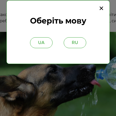
×
і також мають згадані симптоми. Однак, якщо ви поміти
Оберіть мову
ребуває в зоні з високою температурою, ймовірно, с
UA
RU