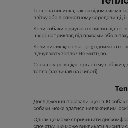
Тепло
Теплова висипка, також відома як міліа
влітку або в спекотному середовищі , 
Коли собаки відчувають висип від тепла
шкірі, наприклад під пахвами або в па
Коли виникає спека, це є одним із озна
відчувають тепло? Не миттєво.
Спочатку реакцією організму собаки є 
тепла (зазвичай на животі).
Теп
Дослідження показали, що 1 з 10 собак 
собаки може здатися неважливим, оск
Однак це може спричинити дискомфорт 
спочатку, що може викликати висип у с