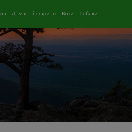
вна
Домашні тварини
Коти
Собаки