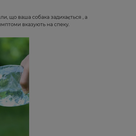
ли, що ваша собака задихається , а
имптоми вказують на спеку.