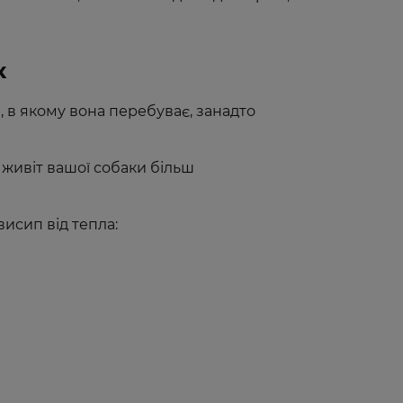
к
, в якому вона перебуває, занадто
, живіт вашої собаки більш
висип від тепла: