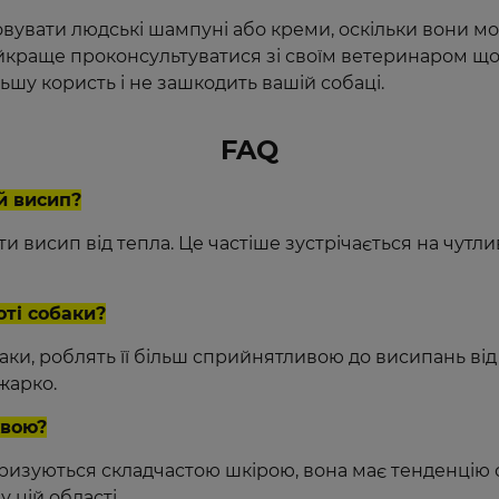
вувати людські шампуні або креми, оскільки вони мож
йкраще проконсультуватися зі своїм ветеринаром що
шу користь і не зашкодить вашій собаці.
FAQ
й висип?
и висип від тепла. Це частіше зустрічається на чутлив
ті собаки?
обаки, роблять її більш сприйнятливою до висипань від
жарко.
хвою?
еризуються складчастою шкірою, вона має тенденцію 
 цій області.