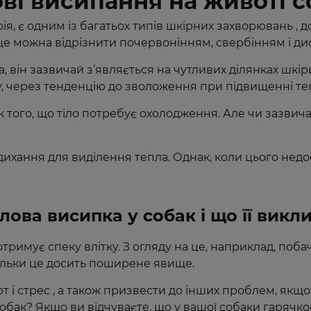
ві висипання на животі 
рія, є одним із багатьох типів шкірних захворювань , 
і це можна відрізнити почервонінням, свербінням і д
, він зазвичай з’являється на чутливих ділянках шкіри
ху, через тенденцію до зволоження при підвищенні т
к того, що тіло потребує охолодження. Але чи зазвича
дихання для виділення тепла. Однак, коли цього недо
лова висипка у собак і що її викл
отримує спеку влітку. З огляду на це, наприклад, поб
ільки це досить поширене явище.
і стрес , а також призвести до інших проблем, якщо
обак? Якщо ви відчуваєте, що у вашої собаки гарячко