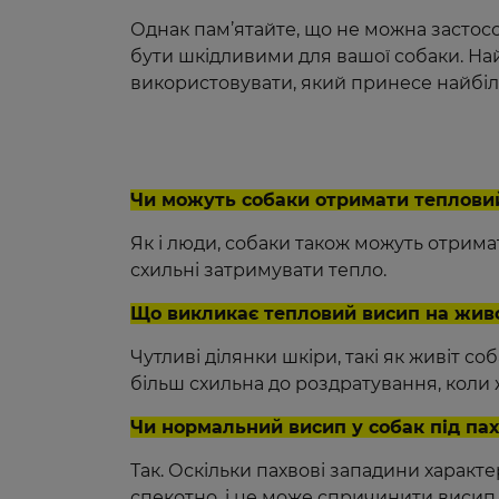
Однак пам’ятайте, що не можна застосо
бути шкідливими для вашої собаки. На
використовувати, який принесе найбіль
Чи можуть собаки отримати теплови
Як і люди, собаки також можуть отримат
схильні затримувати тепло.
Що викликає тепловий висип на живо
Чутливі ділянки шкіри, такі як живіт с
більш схильна до роздратування, коли 
Чи нормальний висип у собак під па
Так. Оскільки пахвові западини характ
спекотно, і це може спричинити висип у