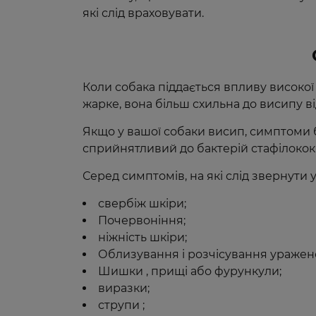
які слід враховувати.
Коли собака піддається впливу високої
жарке, вона більш схильна до висипу ві
Якщо у вашої собаки висип, симптоми бу
сприйнятливий до бактерій стафілококі
Серед симптомів, на які слід звернути 
свербіж шкіри;
Почервоніння;
ніжність шкіри;
Облизування і розчісування уражено
Шишки , прищі або фурункули;
виразки;
струпи ;