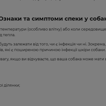
Ознаки та симптоми спеки у соба
 температури (особливо влітку) або коли середовище
д тепла.
дуть залежати від того, чи є інфекція чи ні. Зокрема
в, які є поширеною причиною інфекції шкіри собаки.
увагу, якщо ви відчуваєте, що ваша собака може мати 
ї ділянки;