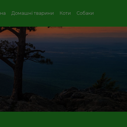
вна
Домашні тварини
Коти
Собаки