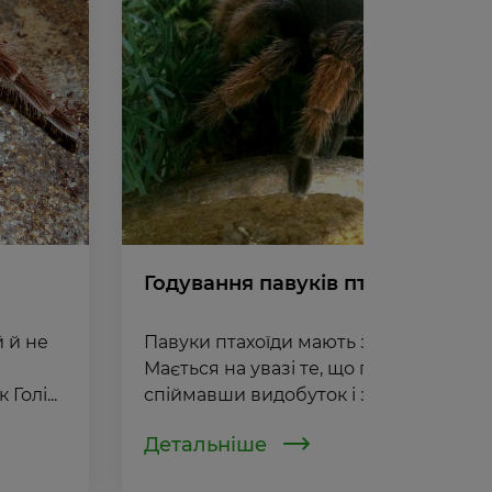
Годування павуків птахоїдів
 й не
Павуки птахоїди мають зовнішнє тра
Мається на увазі те, що павук птахоїд,
Голі...
спіймавши видобуток і знерушивш...
Детальніше