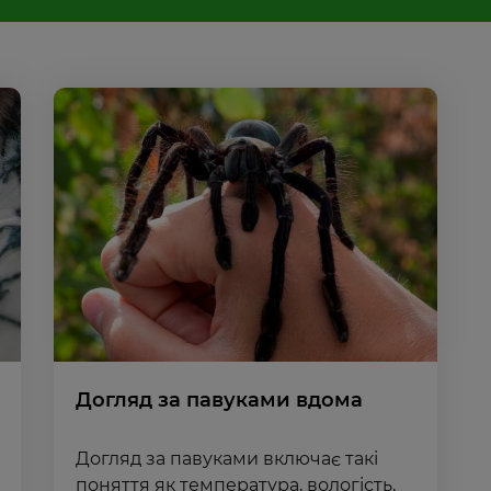
Догляд за павуками вдома
Догляд за павуками включає такі
поняття як температура, вологість,