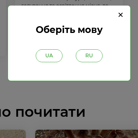
годування та освітлення місця, де
×
живе павук. Питання годування
павуків ми розглянемо окремою с...
Оберіть мову
Детальніше
UA
RU
о почитати