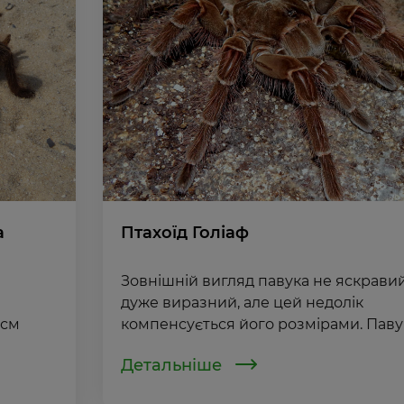
а
Птахоїд Голіаф
Зовнішній вигляд павука не яскравий
дуже виразний, але цей недолік
 см
компенсується його розмірами. Павук 
Детальніше