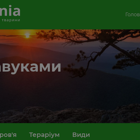
Голо
авуками
ров'я
Тераріум
Види