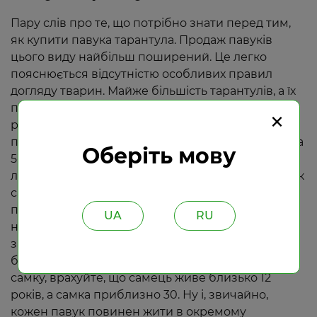
Пару слів про те, що потрібно знати перед тим,
як купити павука тарантула. Продаж павуків
цього виду найбільш поширений. Це легко
пояснюється відсутністю особливих правил
догляду тварин. Майже більшість тарантулів, а їх
понад 900 видів, це хижаки, які харчуються
×
різними комахами, розміри яких не
перевищують павука. Середній розмір тарантула
Оберіть мову
5-10 см, але зустрічаються особини з розмахом
лап до 30 см. Самка набагато більша за самця. Так
само як було сказано, щоб купити павука,
потрібно заздалегідь підготувати умови
UA
RU
найбільш наближені до природного довкілля в
залежності від виду. У тераріумі постійно має
бути вода. При виборі: купити павука самця або
самку, врахуйте, що самець живе близько 12
років, а самка приблизно 30. Ну і, звичайно,
кожен павук повинен жити в окремому