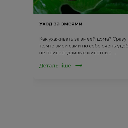
Уход за змеями
Как ухаживать за змеей дома? Сразу
то, что змеи сами по себе очень удо
не привередливые животные. ...
Детальніше