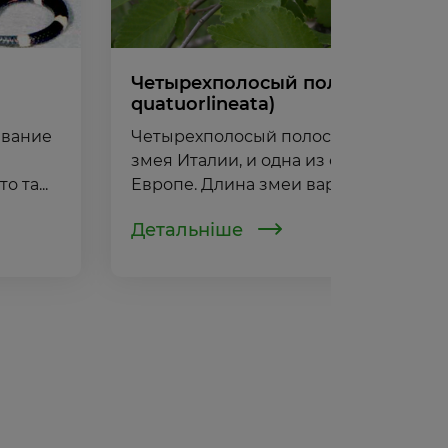
Четырехполосый полоз (Elaphe
quatuorlineata)
звание
Четырехполосый полос самая длинн
змея Италии, и одна из самых длинны
 та...
Европе. Длина змеи варьируется от 80
Детальніше