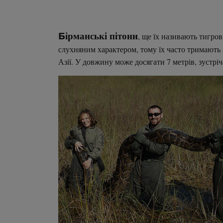
ірманські пітони
Б
, ще їх називають тигро
слухняним характером, тому їх часто тримають 
Азії. У довжину може досягати 7 метрів, зустріча