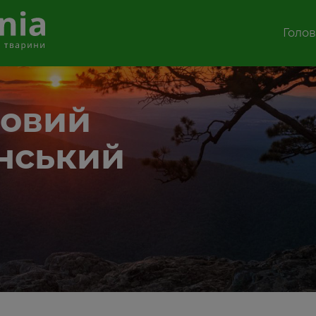
Голо
ровий
анський