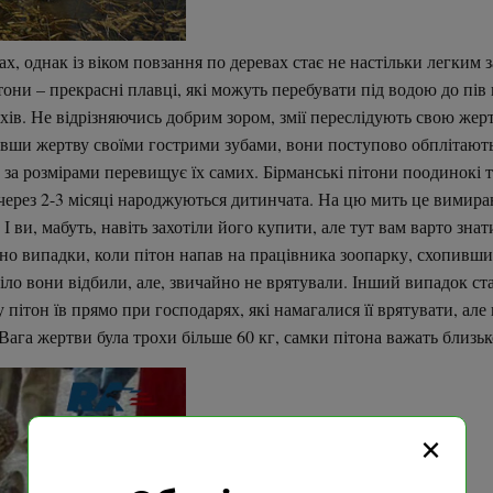
х, однак із віком повзання по деревах стає не настільки легким
тони – прекрасні плавці, які можуть перебувати під водою до пів
ів. Не відрізняючись добрим зором, змії переслідують свою жерт
вши жертву своїми гострими зубами, вони поступово обплітають ї
за розмірами перевищує їх самих. Бірманські пітони поодинокі т
х через 2-3 місяці народжуються дитинчата. На цю мить це вими
 ви, мабуть, навіть захотіли його купити, але тут вам варто знат
но випадки, коли пітон напав на працівника зоопарку, схопивши
ло вони відбили, але, звичайно не врятували. Інший випадок став
 пітон їв прямо при господарях, які намагалися її врятувати, ал
. Вага жертви була трохи більше 60 кг, самки пітона важать близьк
×