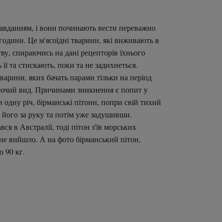
 завданням, і вони починають вести переважно
 години. Це м'ясоїдні тварини, які виживають в
ву, спираючись на дані рецепторів їхнього
ї та стискають, поки та не задихнеться.
варини, яких бачать парами тільки на період
раючий вид. Причинами зникнення є попит у
и одну річ, бірманські пітони, попри свій тихий
 його за руку та потім уже задушивши.
ся в Австралії, тоді пітон з'їв морських
е не вийшло. А на фото бірманський пітон,
о 90 кг.