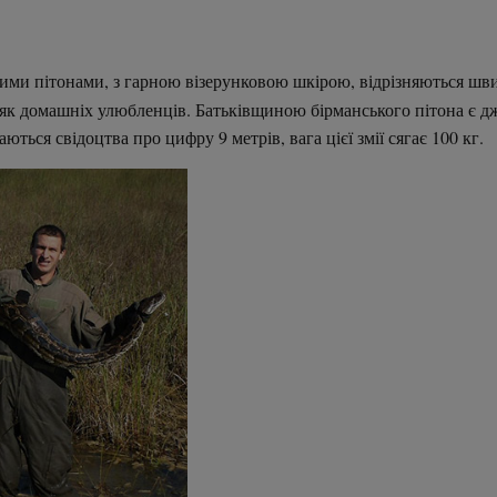
вими пітонами, з гарною візерунковою шкірою, відрізняються ш
як домашніх улюбленців. Батьківщиною бірманського пітона є джу
ються свідоцтва про цифру 9 метрів, вага цієї змії сягає 100 кг.