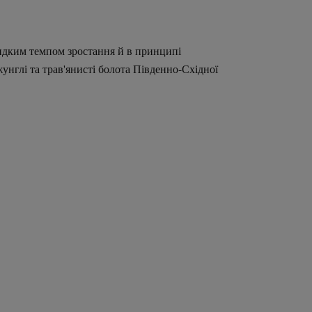
видким темпом зростання й в принципі
нглі та трав'янисті болота Південно-Східної