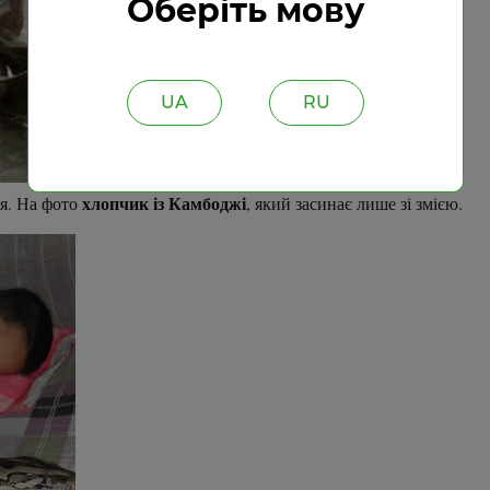
Оберіть мову
UA
RU
хлопчик із Камбоджі
ія. На фото
, який засинає лише зі змією.