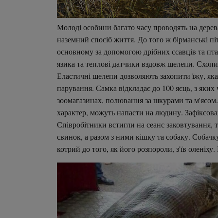
Молоді особини багато часу проводять на дерева
наземний спосіб життя. До того ж бірманські пі
основному за допомогою дрібних ссавців та птах
язика та теплові датчики вздовж щелепи. Схопи
Еластичні щелепи дозволяють захопити їжу, яка 
парування. Самка відкладає до 100 яєць, з яки
зоомагазинах, полювання за шкурами та м'ясом. І
характер, можуть напасти на людину. Зафіксова
Співробітники встигли на сеанс заковтування, ті
свинок, а разом з ними кішку та собаку. Собачку
котрий до того, як його розпороли, з'їв оленіху