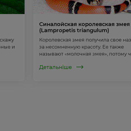
Синалойская королевская змея
(Lampropetis triangulum)
 скажу
Королевская змея получила свое на
бные и
за несомненную красоту. Ее также
называют «молочная змея», потому что
Детальніше