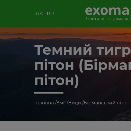
UA
RU
Темний тиг
пітон (Бірм
пітон)
Головна
/
Змії
/
Види
/
Бірманський пітон