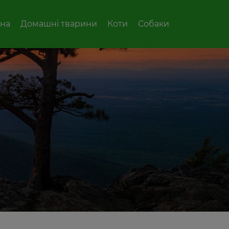
вна
Домашні тварини
Коти
Собаки